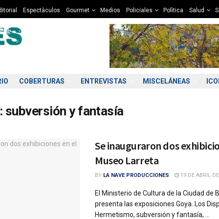
itorial
Espectàculos
Gourmet
Medios
Policiales
Polìtica
Salud
S
RIO
COBERTURAS
ENTREVISTAS
MISCELÁNEAS
IC
:
subversión y fantasía
Se inauguraron dos exhibicio
Museo Larreta
BY
LA NAVE PRODUCCIONES
19 DE ABRIL DE
El Ministerio de Cultura de la Ciudad de
presenta las exposiciones Goya. Los Dis
Hermetismo, subversión y fantasía, ...