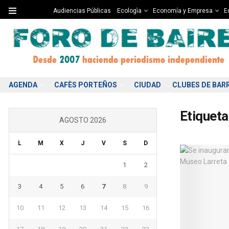
Audiencias Públicas
Ecologìa
Economía y Empresa
Ed
AGENDA
CAFÈS PORTEÑOS
CIUDAD
CLUBES DE BAR
Etiqueta
AGOSTO 2026
L
M
X
J
V
S
D
1
2
3
4
5
6
7
8
9
10
11
12
13
14
15
16