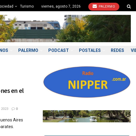
ociedad
Turismo
viernes, agosto 7, 2026
PALERMO
ONOS
PALERMO
PODCAST
POSTALES
REDES
VI
nes en el
 2023
0
 Buenos Aires
parates.