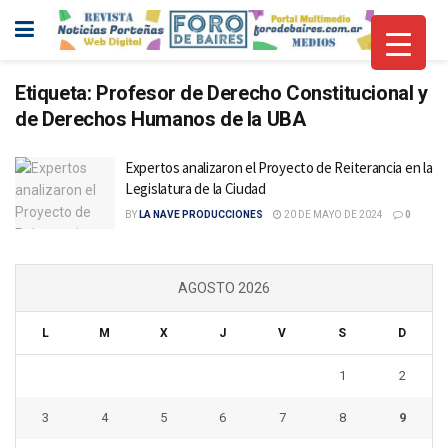
Etiqueta:
Profesor de Derecho Constitucional y
de Derechos Humanos de la UBA
Expertos analizaron el Proyecto de Reiterancia en la
Legislatura de la Ciudad
BY
LA NAVE PRODUCCIONES
20 DE MAYO DE 2024
0
AGOSTO 2026
L
M
X
J
V
S
D
1
2
3
4
5
6
7
8
9