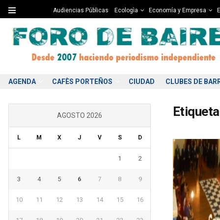
Audiencias Públicas
Ecologìa
Economía y Empresa
E
AGENDA
CAFÈS PORTEÑOS
CIUDAD
CLUBES DE BAR
Etiqueta
AGOSTO 2026
L
M
X
J
V
S
D
1
2
3
4
5
6
7
8
9
10
11
12
13
14
15
16