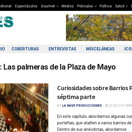
ditorial
Espectàculos
Gourmet
Medios
Policiales
Polìtica
Salud
RIO
COBERTURAS
ENTREVISTAS
MISCELÁNEAS
IC
:
Las palmeras de la Plaza de Mayo
Curiosidades sobre Barrios 
séptima parte
BY
LA NAVE PRODUCCIONES
21 DE OCTUBRE
En este capítulo, abordamos algunas cu
porteñas, que atañen a varios barrios de 
Dentro de sus anécdotas, abordamos ...