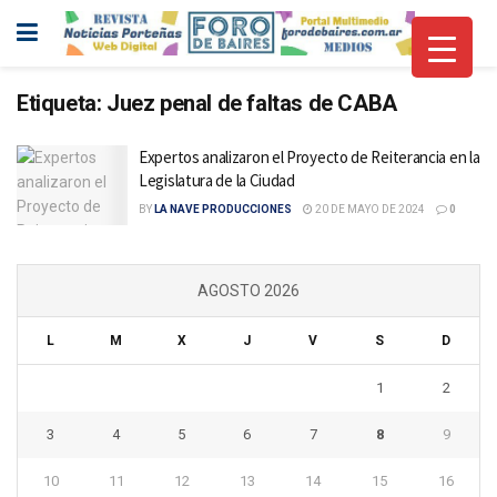
Etiqueta:
Juez penal de faltas de CABA
Expertos analizaron el Proyecto de Reiterancia en la
Legislatura de la Ciudad
BY
LA NAVE PRODUCCIONES
20 DE MAYO DE 2024
0
AGOSTO 2026
L
M
X
J
V
S
D
1
2
3
4
5
6
7
8
9
10
11
12
13
14
15
16