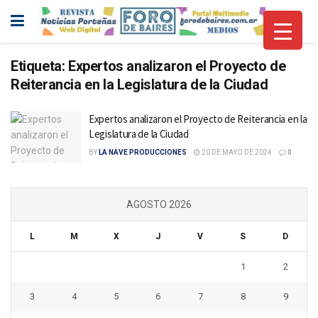
Etiqueta:
Expertos analizaron el Proyecto de
Reiterancia en la Legislatura de la Ciudad
Expertos analizaron el Proyecto de Reiterancia en la
Legislatura de la Ciudad
BY
LA NAVE PRODUCCIONES
20 DE MAYO DE 2024
0
AGOSTO 2026
L
M
X
J
V
S
D
1
2
3
4
5
6
7
8
9