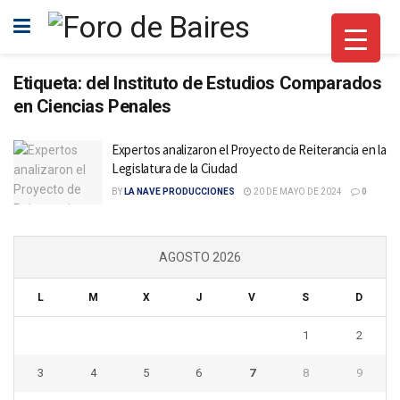
Etiqueta:
del Instituto de Estudios Comparados
en Ciencias Penales
Expertos analizaron el Proyecto de Reiterancia en la
Legislatura de la Ciudad
BY
LA NAVE PRODUCCIONES
20 DE MAYO DE 2024
0
AGOSTO 2026
L
M
X
J
V
S
D
1
2
3
4
5
6
7
8
9