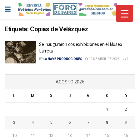
Etiqueta:
Copias de Velázquez
Se inauguraron dos exhibiciones en el Museo
Larreta
BY
LA NAVE PRODUCCIONES
19 DE ABRIL DE 2023
0
AGOSTO 2026
L
M
X
J
V
S
D
1
2
3
4
5
6
7
8
9
10
11
12
13
14
15
16