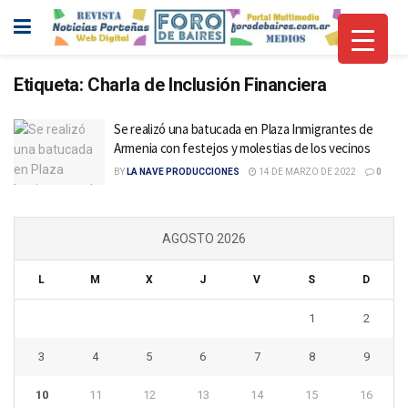
Etiqueta:
Charla de Inclusión Financiera
Se realizó una batucada en Plaza Inmigrantes de
Armenia con festejos y molestias de los vecinos
BY
LA NAVE PRODUCCIONES
14 DE MARZO DE 2022
0
AGOSTO 2026
L
M
X
J
V
S
D
1
2
3
4
5
6
7
8
9
10
11
12
13
14
15
16