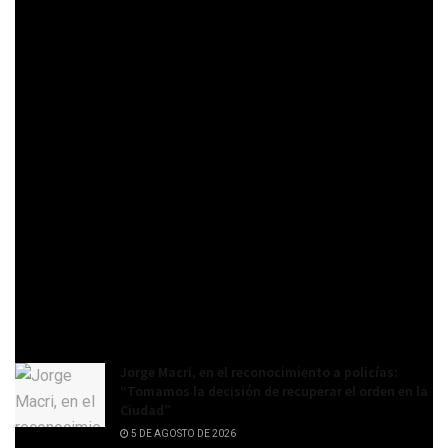
convirtieron en los espacios ideales para llevar una vida
sana, que contemple el cuidado de la salud física pero
también de la salud mental, con la posibilidad de hacer
ejercicio y de darse un tiempo para uno mismo.
Es por eso que las postas aeróbicas son furor
entre los porteños, que las aprovechan para hacer
Foto
rutinas que combinan ejercicios aeróbicos y
Gentileza:
anaeróbicos, y así poder entrenar el cuerpo de
Lucía
una manera integral. Siempre teniendo en cuenta
Villaverde.
las medidas de seguridad y distanciamiento.
Gobierno
de la
Related posts
Ciudad
Jorge Macri, en el reconocimiento a policías:
“Tomamos la decisión de recuperar el orden en la
Ciudad”
5 DE AGOSTO DE 2026