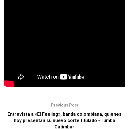
Por otra parte, el Gobierno de la Ciudad garantiza que la
limpieza, hidrolavado y desinfección de los espacios
verdes y las postas aeróbicas con la frecuencia, elementos
y productos correspondientes.
Es importante aclarar que los patios de juegos y playones
deportivos de las plazas y parques no se pueden utilizar y
permanecerán cerrados, ya que las actividades de mayor
contacto aún no están habilitadas.
Tags:
Las Postas aeróbicas
Las Postas aeróbicas en parques y plazas
Previous Post
Entrevista a «El Feeling», banda colombiana, quienes
hoy presentan su nuevo corte titulado «Tumba
Catimba»