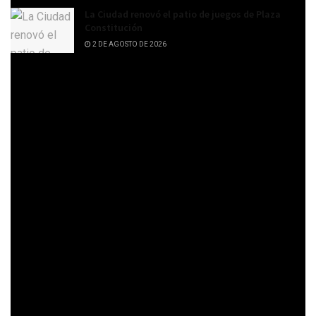
La Ciudad renovó el patio de juegos de Plaza
Constitución
2 DE AGOSTO DE 2026
Las postas son como gimnasios al aire libre. De uso
gratuito, se encuentran en 151 plazas y parques de la
Ciudad. Cada una, ocupa un área de 155 metros cuadrados y
está integrada por diversos aparatos que permiten hacer un
ejercicio completo.
Cintas caminadoras, dorsales simples, elípticos dobles,
flotadores dobles, remos dobles, twisters triples y
volantes chicos cuádruples son las opciones para trabajar
distintas partes del cuerpo.