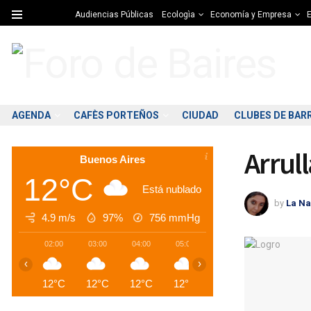
Audiencias Públicas
Ecologìa
Economía y Empresa
E
AGENDA
CAFÈS PORTEÑOS
CIUDAD
CLUBES DE BAR
Arrull
Buenos Aires
12°C
Está nublado
by
La Na
4.9 m/s
97%
756
mmHg
02:00
03:00
04:00
05:00
06:00
07:00
0
‹
›
12°C
12°C
12°C
12°C
12°C
12°C
1