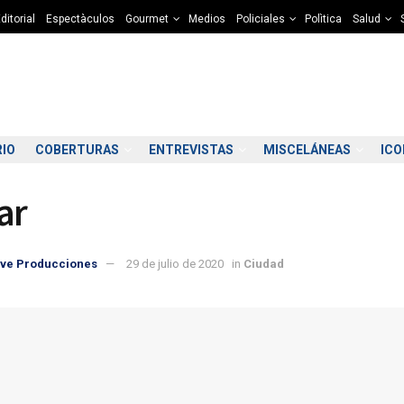
ditorial
Espectàculos
Gourmet
Medios
Policiales
Polìtica
Salud
RIO
COBERTURAS
ENTREVISTAS
MISCELÁNEAS
IC
ar
ve Producciones
29 de julio de 2020
in
Ciudad
8:00
09:00
10:00
11:00
12:00
13:00
14:00
15
2°C
12°C
13°C
13°C
13°C
13°C
12°C
1